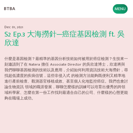
BTBA
MENU
Dec 01, 2021
S2 Ep.3 大海撈針─癌症基因檢測 ft. 吳
欣達
什麼是基因檢測？最精準的基因分析技術如何被用於癌症檢測？生技來一
刻邀請到了在 Natera 擔任 Associate Director 的吳欣達博士，欣達將與
我們聊聊基因檢測的技術以及應用，介紹如何利用資訊技術大海撈針，尋
找超低濃度的疾病信號，這些非侵入式 的檢測方法能夠既便利又精準地
進行產前檢查、觀測器官移植成效、甚至個人化地監控癌症。我們也會討
論生物資訊 領域的職涯發展，聊聊怎麼樣的訓練可以培育出優秀的跨領
域科學家、怎麼在第一份工作找到最適合自己的公司、什麼樣的心態更能
夠在職場上成功。