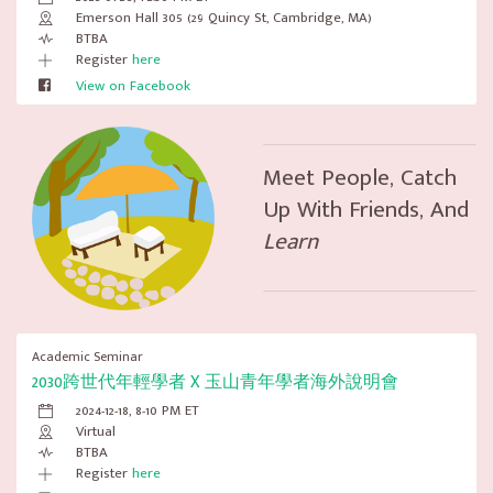
Emerson Hall 305 (29 Quincy St, Cambridge, MA)
BTBA
Register
here
View on Facebook
Meet People, Catch
Up With Friends, And
Learn
Academic Seminar
2030跨世代年輕學者 X 玉山青年學者海外說明會
2024-12-18, 8-10 PM ET
Virtual
BTBA
Register
here