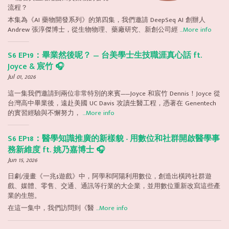
流程？
本集為《AI 藥物開發系列》的第四集，我們邀請 DeepSeq AI 創辦人
Andrew 張淳傑博士，從生物物理、藥廠研究、新創公司經
...More info
S6 EP19：畢業然後呢？ — 台美學士生技職涯真心話 ft.
Joyce & 宸竹 🎧
Jul 01, 2026
這一集我們邀請到兩位非常特別的來賓——Joyce 和宸竹 Dennis！Joyce 從
台灣高中畢業後，遠赴美國 UC Davis 攻讀生醫工程，憑著在 Genentech
的實習經驗與不懈努力，
...More info
S6 EP18：醫學知識推廣的新樣貌 - 用數位和社群開啟醫學事
務新維度 ft. 姚乃嘉博士 🎧
Jun 15, 2026
日劇/漫畫《一兆$遊戲》中，阿學和阿陽利用數位，創造出橫跨社群遊
戲、媒體、零售、交通、通訊等行業的大企業，並用數位重新改寫這些產
業的生態。
在這一集中，我們訪問到《醫
...More info