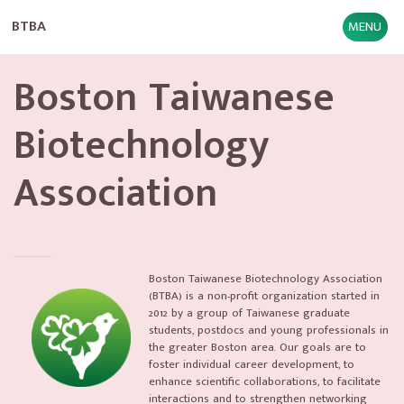
BTBA
MENU
Boston Taiwanese
Biotechnology
Association
Boston Taiwanese Biotechnology Association
(BTBA) is a non-profit organization started in
2012 by a group of Taiwanese graduate
students, postdocs and young professionals in
the greater Boston area. Our goals are to
foster individual career development, to
enhance scientific collaborations, to facilitate
interactions and to strengthen networking