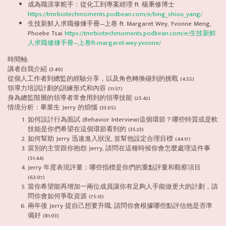
成為職涯掌舵手：從化工到專案經理 ft. 楊秉修博士
https://tmrbiotechmoments.podbean.com/e/bing_shiou_yang/
生技新鮮人求職修煉手冊—上卷 ft. Margaret Wey, Yvonne Meng,
Phoebe Tsai
https://tmrbiotechmoments.podbean.com/e/生技新鮮
人求職修煉手冊—上卷ft-margaret-wey-yvonne/
時間軸:
講者自我介紹 (3:40)
從個人工作者到總監的經驗分享，以及角色轉換碰到的挑戰 (4:55)
領導力培訓計劃的訓練形式和內容 (11:57)
身為總監階層的領導者常會用到的領導技能 (25:42)
情境分析：畢業生 Jerry 的煩惱 (33:05)
如何設計行為面試 (Behavior Interview)這個環節？哪些特質或是軟
技能是你們希望在這個環節看到的 (35:23)
如何幫助 Jerry 迅速進入狀況, 並幫他設定合理目標 (44:17)
當別的主管跟你抱怨 Jerry, 請問在這種時候你會怎麼處理這件事
(51:44)
Jerry 年度表現評量：哪些指標是你們的重點評量和觀察項目
(63:07)
當你希望能再增加一兩位成員讓你有足夠人手能做更大的計劃，請
問你會如何爭取資源 (75:13)
兩年後 Jerry 提自己想要升職, 請問你會根據哪些點評估他是否準
備好 (81:03)