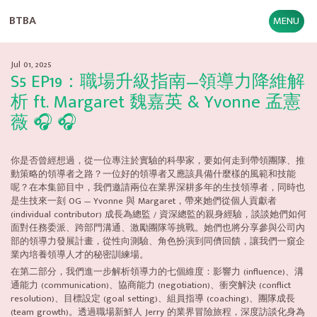
BTBA
MENU
Jul 01, 2025
S5 EP19：職場升級指南—領導力降維解
析 ft. Margaret 魏嘉英 & Yvonne 孟憲
薇 🎧 🎧
你是否曾經想過，從一位專注於實驗的科學家，要如何走到帶領團隊、推
動策略的領導者之路？一位好的領導者又應該具備什麼樣的風範和技能
呢？在本集節目中，我們邀請兩位在業界深耕多年的生技領導者，同時也
是生技來一刻 OG — Yvonne 與 Margaret，帶來她們從個人貢獻者
(individual contributor) 成長為總監 / 資深總監的親身經驗，談談她們如何
面對任務委派、跨部門溝通、激勵團隊等挑戰。她們也將分享參與公司內
部的領導力發展計畫，從性向測驗、角色扮演到同儕回饋，讓我們一窺企
業內培養領導人才的秘密訓練場。
在第二部分，我們進一步解析領導力的七個維度：影響力 (influence)、溝
通能力 (communication)、協商能力 (negotiation)、衝突解決 (conflict
resolution)、目標設定 (goal setting)、組員指導 (coaching)、團隊成長
(team growth)。透過職場新鮮人 Jerry 的業界冒險旅程，深度訪談化身為