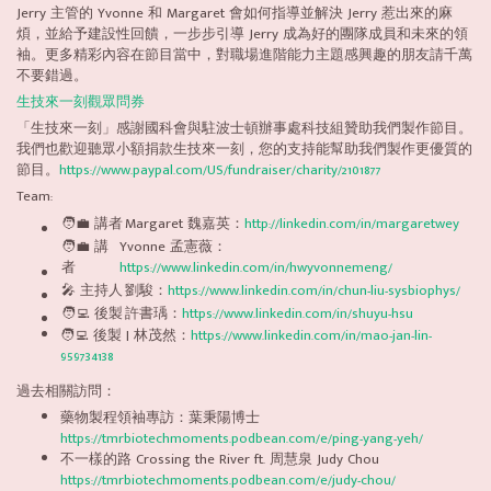
Jerry 主管的 Yvonne 和 Margaret 會如何指導並解決 Jerry 惹出來的麻
煩，並給予建設性回饋，一步步引導 Jerry 成為好的團隊成員和未來的領
袖。更多精彩內容在節目當中，對職場進階能力主題感興趣的朋友請千萬
不要錯過。
生技來一刻觀眾問券
「生技來一刻」感謝國科會與駐波士頓辦事處科技組贊助我們製作節目。
我們也歡迎聽眾小額捐款生技來一刻，您的支持能幫助我們製作更優質的
節目。
https://www.paypal.com/US/fundraiser/charity/2101877
Team:
🧑‍💼 講者
Margaret 魏嘉英：
http://linkedin.com/in/margaretwey
🧑‍💼 講
Yvonne 孟憲薇：
者
https://www.linkedin.com/in/hwyvonnemeng/
🎤 主持人
劉駿：
https://www.linkedin.com/in/chun-liu-sysbiophys/
🧑‍💻 後製
許書瑀：
https://www.linkedin.com/in/shuyu-hsu
🧑‍💻 後製 | 林茂然：
https://www.linkedin.com/in/mao-jan-lin-
959734138
過去相關訪問：
藥物製程領袖專訪：葉秉陽博士
https://tmrbiotechmoments.podbean.com/e/ping-yang-yeh/
不一樣的路 Crossing the River ft. 周慧泉 Judy Chou
https://tmrbiotechmoments.podbean.com/e/judy-chou/