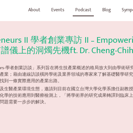
About
Events
Podcast
Blog
Symp
preneurs II 學者創業專訪 II – Empowerin
ry質譜儀上的洞燭先機ft. Dr. Cheng-Ch
s Entrepreneurs-學者創業訪談」系列旨在將生技產業概述的格局放
產業；藉由連線訪談橫跨學術及業界領域的專家來了解基礎醫學研
找到一條實際應用的產業出路。
業環境生態，邀請到目前在國立台灣大學化學系擔任副教授的徐丞志博士(Dr. 
化學的技術應用到醫療檢測上，「將學術界的研究成果轉譯到臨床
問題需要一步步的解決。