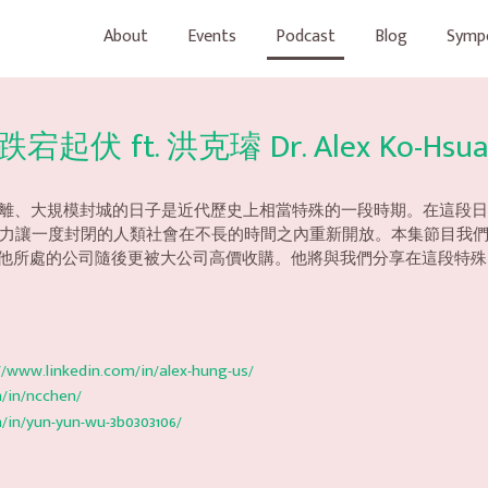
About
Events
Podcast
Blog
Symp
跌宕起伏 ft. 洪克璿 Dr. Alex Ko-Hsua
初在家隔離、大規模封城的日子是近代歷史上相當特殊的一段時期。在這
封閉的人類社會在不長的時間之內重新開放。本集節目我們邀請到 洪克璿博士 
#生產，他所處的公司隨後更被大公司高價收購。他將與我們分享在這段
//www.linkedin.com/in/alex-hung-us/
/in/ncchen/
/in/yun-yun-wu-3b0303106/