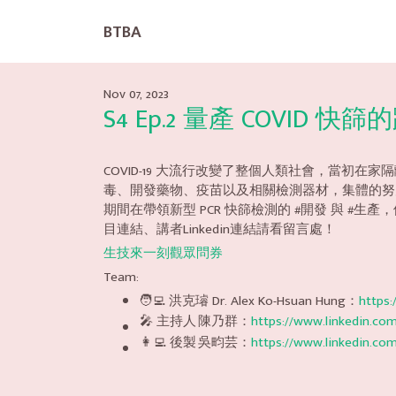
BTBA
Nov 07, 2023
S4 Ep.2 量產 COVID 快篩的
COVID-19 大流行改變了整個人類社會，當
毒、開發藥物、疫苗以及相關檢測器材，集體的努力讓一度
期間在帶領新型 PCR 快篩檢測的 #開發 與 
目連結、講者Linkedin連結請看留言處！
生技來一刻觀眾問券
Team:
🧑‍💻 洪克璿 Dr. Alex Ko-Hsuan Hung：
https:
🎤 主持人
陳乃群：
https://www.linkedin.com
👩‍💻 後製
吳畇芸：
https://www.linkedin.com