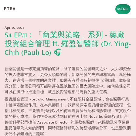
BTBA
MENU
Apr 02, 2024
S4 EP.11：「商業與策略」系列 - 藥廠
投資組合管理 ft. 羅盈智醫師 (Dr. Ying-
Chih (Paul) Lo) 🎧
新藥開發是一條充滿荊棘的道路，除了漫長的開發時間之外，人力和資金
的投入也非常驚人，更令人頭痛的是，新藥開發的失敗率相當高，風險極
大。在這樣一個複雜的產業裡，如果沒有辦法時刻抓住市場動態、做好資
源分配，整個公司很可能曝露在難以挽回的巨大風險之中。如何確保公司
可以在風浪中抵達目標，就是投資管理部門肩負的重大任務。
投資組合管理 Portfolio Management 不僅限於金融領域，也在醫藥行業
中發揮著關鍵作用。在本集節目中，我們將探索投資組合管理的流程，包
括目標受眾、主要衡量指標以及如何通過資源分配和風險管理，來實現企
業的長期成功。我們很榮幸邀請到目前在波士頓 Novartis 藥廠投資組合
數據科學部門擔任 Associate Director 的羅盈智醫師，來跟聽眾分享這個
重要但罕為人知的部門，同時羅醫師精彩的跨領域經驗分享，也是聽眾朋
友們不容錯過的主題喔！