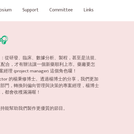
osium
Support
Committee
Links
🎧
角：從研發、臨床、數據分析、製程，甚至是法規、
門間的相互配合，才有辦法讓一個新藥順利上市。藥廠要怎
oject manager) 這個角色囉！
eam 擔任 Director 的楊秉修博士。透過楊博士的分享，我們更加
工部門，轉換到偏向管理與決策的專案經理，楊博士
你，都會收穫滿滿喔！
支持能幫助我們製作更優質的節目。