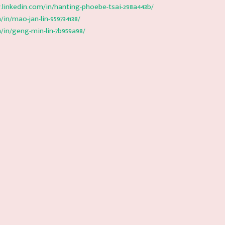
.linkedin.com/in/hanting-phoebe-tsai-298a443b/
in/mao-jan-lin-959734138/
/in/geng-min-lin-7b959a98/