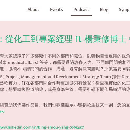
About
Events
Podcast
Blog
Symp
手：從化工到專案經理 ft. 楊秉修博士 
帶大家認識了許多藥廠中不同的部門和職位。以藥物開發週期的視
事 (medical affairs) 等等，都需要透過許多人力、不同部
調不同部門間的合作、溝通、還有解決問題呢？那就需要 #專案經理 (pr
I) Project, Management and Development Strategy T
己軟實力，好在各部門間合作時更加游刃有餘呢？從重視實做的化
你，想要轉換跑道的你，或是身為主管，需要引導下屬佈局職涯的
組贊助我們製作節目。我們也歡迎聽眾小額捐款生技來一刻，您的
877
www.linkedin.com/in/bing-shiou-yang-07462a7/