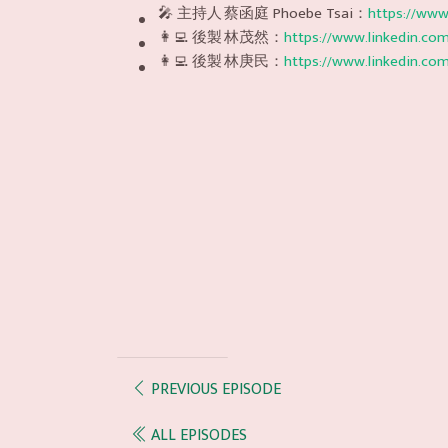
🎤 主持人
蔡函庭 Phoebe Tsai：
https://www
👩‍💻 後製
林茂然：
https://www.linkedin.com/
👩‍💻 後製
林庚民：
https://www.linkedin.com
PREVIOUS EPISODE
ALL EPISODES