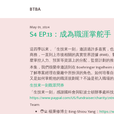
BTBA
May 01, 2024
S4 EP.13：成為職涯掌舵
這四季以來，「生技來一刻」邀請過許多嘉賓，也
商務，一直到上市後相關的真實世界證據 (RWE)、醫
麼掌控人力、預算等資源上的分配，監督計劃的推進，協
本集，我們很榮幸邀請到在 Boehringer Ingelheim (B
了解專案經理在藥廠中所扮演的角色。如何培養自
又是如何掌舵他的職涯規劃呢？不論是初入職場的
生技來一刻觀眾問券
「生技來一刻」感謝國科會與駐波士頓辦事處科技
https://www.paypal.com/US/fundraiser/charity/2101
Team:
🧑‍💻 楊秉修博士 Bing-Shiou Yang：
https://