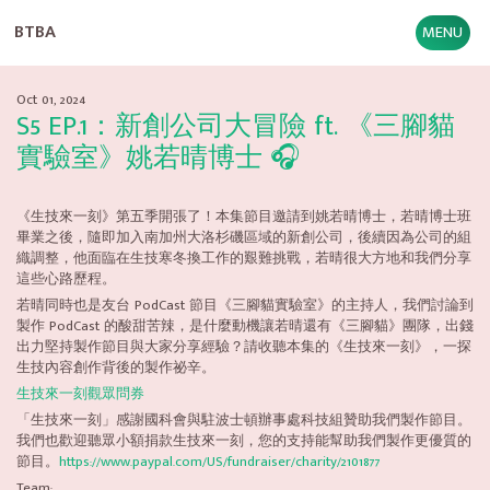
BTBA
MENU
Oct 01, 2024
S5 EP.1：新創公司大冒險 ft. 《三腳貓
實驗室》姚若晴博士 🎧
《生技來一刻》第五季開張了！本集節目邀請到姚若晴博士，若晴博士班
畢業之後，隨即加入南加州大洛杉磯區域的新創公司，後續因為公司的組
織調整，他面臨在生技寒冬換工作的艱難挑戰，若晴很大方地和我們分享
這些心路歷程。
若晴同時也是友台 PodCast 節目《三腳貓實驗室》的主持人，我們討論到
製作 PodCast 的酸甜苦辣，是什麼動機讓若晴還有《三腳貓》團隊，出錢
出力堅持製作節目與大家分享經驗？請收聽本集的《生技來一刻》，一探
生技內容創作背後的製作祕辛。
生技來一刻觀眾問券
「生技來一刻」感謝國科會與駐波士頓辦事處科技組贊助我們製作節目。
我們也歡迎聽眾小額捐款生技來一刻，您的支持能幫助我們製作更優質的
節目。
https://www.paypal.com/US/fundraiser/charity/2101877
Team: