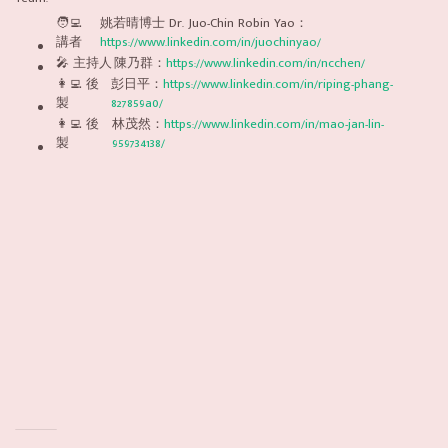
🧑‍💻
姚若晴博士 Dr. Juo-Chin Robin Yao：
講者
https://www.linkedin.com/in/juochinyao/
🎤 主持人
陳乃群：
https://www.linkedin.com/in/ncchen/
👩‍💻 後
彭日平：
https://www.linkedin.com/in/riping-phang-
製
827859a0/
👩‍💻 後
林茂然：
https://www.linkedin.com/in/mao-jan-lin-
製
959734138/