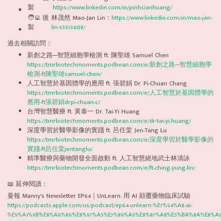
製
https://www.linkedin.com/in/pinhsianhuang/
🧑‍💻 後
林茂然 Mao-Jan Lin：
https://www.linkedin.com/in/mao-jan-
製
lin-959734138/
過去相關訪問：
新創之路─智慧細胞學檢測 ft. 陳聖雄 Samuel Chen
https://tmrbiotechmoments.podbean.com/e/新創之路─智慧細胞學
檢測-ft陳聖雄samuel-chen/
人工智慧於基因體學的應用 ft. 張碧娟 Dr. Pi-Chuan Chang
https://tmrbiotechmoments.podbean.com/e/人工智慧於基因體學的
應用-ft張碧娟drpi-chuan-c/
台灣智慧醫療 ft. 黃泰一 Dr. Tai-Yi Huang
https://tmrbiotechmoments.podbean.com/e/dr-tai-yi-huang/
深度學習於醫學影像的實踐 ft. 呂任棠 Jen-Tang Lu
https://tmrbiotechmoments.podbean.com/e/深度學習於醫學影像的
實踐-ft呂任棠jentanglu/
精準醫療與藥物開發全面啟動 ft. 人工智慧絕地武士林清詠
https://tmrbiotechmoments.podbean.com/e/ft-ching-yung-lin/
📖 延伸閱讀：
曼報 Manny’s Newsletter EP64｜UnLearn: 用 AI 顛覆藥物臨床試驗
https://podcasts.apple.com/us/podcast/ep64-unlearn-%E7%94%A8-ai-
%E9%A1%9B%E8%A6%86%E8%97%A5%E7%89%A9%E8%87%A8%E5%BA%8A%E8%A9%A