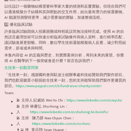
以往設計一個藥物結構需要科學家大量的猜測和反覆實驗。但現在我們可
以通過模擬分子結構和其與靶點的交互作用，給出最有潛力的候選藥物。
AI 能讓預測變得更準，減少需要做的實驗，加速整個流程。
3️⃣ 優化臨床試驗
許多臨床試驗因病人招募困難或時程延誤而無法按時完成。使用 AI 的自
然語言處理技術可以快速分析臨床試驗條件與病人資料，進行精準匹配，
讓試驗進展更順暢。同時，數位孿生技術還能模擬病人反應，減少對照組
需求，節省成本與時間。
本集內容從 AI 的定義與歷史，到實際案例分析，再到未來的展望。你覺
得 AI 在醫學的下一個突破會是什麼？留言告訴我們！
生技來一刻觀眾問券
「生技來一刻」感謝國科會與駐波士頓辦事處科技組贊助我們製作節目。
我們也歡迎聽眾小額捐款生技來一刻，您的支持能幫助我們製作更優質的
節目。
https://www.paypal.com/US/fundraiser/charity/2101877
Team:
🎤 主持人
紀威佑 Wei-Yu Chi：
https://www.linkedin.com/in/wychi/
🎤 主持
林書弘 Shu-Hong Lin：
人
https://www.linkedin.com/in/shuhong-lin-bioinfo/
🎤 主持
陳乃群 Nae-Chyun Chen：
人
https://www.linkedin.com/in/ncchen/
👩‍💻 後
黃品翔 Sean Huang：