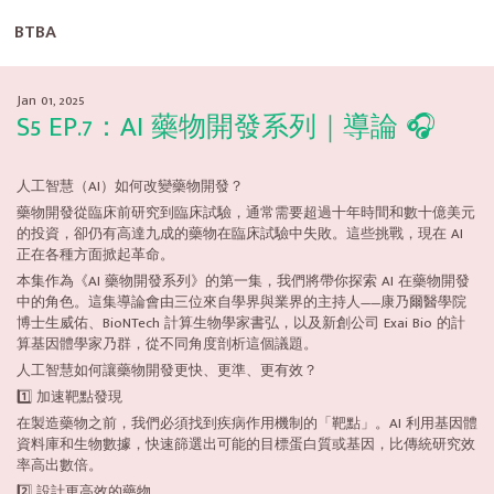
BTBA
Jan 01, 2025
S5 EP.7：AI 藥物開發系列｜導論 🎧
人工智慧（AI）如何改變藥物開發？
藥物開發從臨床前研究到臨床試驗，通常需要超過十年時間和數十億美元
的投資，卻仍有高達九成的藥物在臨床試驗中失敗。這些挑戰，現在 AI
正在各種方面掀起革命。
本集作為《AI 藥物開發系列》的第一集，我們將帶你探索 AI 在藥物開發
中的角色。這集導論會由三位來自學界與業界的主持人——康乃爾醫學院
博士生威佑、BioNTech 計算生物學家書弘，以及新創公司 Exai Bio 的計
算基因體學家乃群，從不同角度剖析這個議題。
人工智慧如何讓藥物開發更快、更準、更有效？
1️⃣ 加速靶點發現
在製造藥物之前，我們必須找到疾病作用機制的「靶點」。AI 利用基因體
資料庫和生物數據，快速篩選出可能的目標蛋白質或基因，比傳統研究效
率高出數倍。
2️⃣ 設計更高效的藥物