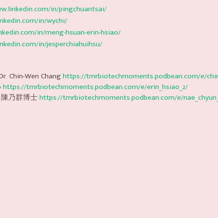
ww.linkedin.com/in/pingchuantsai/
inkedin.com/in/wychi/
inkedin.com/in/meng-hsuan-erin-hsiao/
inkedin.com/in/jesperchiahuihsu/
hin-Wen Chang
https://tmrbiotechmoments.podbean.com/e/chi
o
https://tmrbiotechmoments.podbean.com/e/erin_hsiao_2/
. 陳乃群博士
https://tmrbiotechmoments.podbean.com/e/nae_chyun