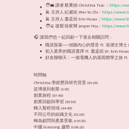
🧑‍💼 講者
蔡秉娟 Christina Tsai ：
https://w
🎤 主持人
紀威佑 Wei-Yu Chi：
https://www.l
🎤 主持人
蕭孟烜 Erin Hsiao：
https://www.l
🧑‍💻 後製
徐家輝 Jesper Hsu：
https://www.l
🎧 讓我們也一起回顧一下過去相關訪問：
職涯探索──傾聽內心的聲音 ft. 張瀞文博士 Dr. C
初入業界的職涯選擇 ft. 蕭孟烜 Dr. Erin Hsia
好友聊聊天：一個電機人的基因體學之旅 ft
時間軸
Christina 學經歷與研究背景 (01:20)
從博後到創業 (3:10)
創業旅程 (07:40)
創業回顧與學習 (39:50)
轉入製程領域 (44:40)
不同公司的組織文化 (53:20)
轉為顧問與產業景氣 (1:01:35)
中國 licensing 趨勢 (1:06:25)