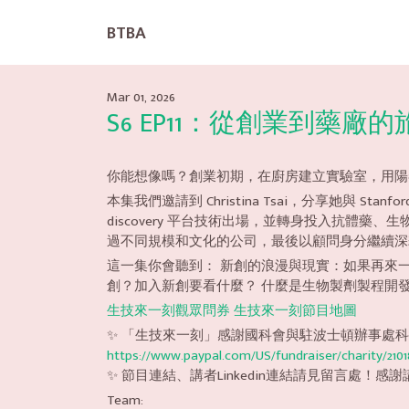
BTBA
Mar 01, 2026
S6 EP11：從創業到藥廠的旅程 f
你能想像嗎？創業初期，在廚房建立實驗室，用陽春的設備做出
本集我們邀請到 Christina Tsai，分享她與 
discovery 平台技術出場，並轉身投入抗體藥、生物製劑
過不同規模和文化的公司，最後以顧問身分繼續深
這一集你會聽到： 新創的浪漫與現實：如果再來
創？加入新創要看什麼？ 什麼是生物製劑製程開發？
生技來一刻觀眾問券
生技來一刻節目地圖
✨ 「生技來一刻」感謝國科會與駐波士頓辦事處
https://www.paypal.com/US/fundraiser/charity/2101
✨ 節目連結、講者Linkedin連結請見留言處！
Team: