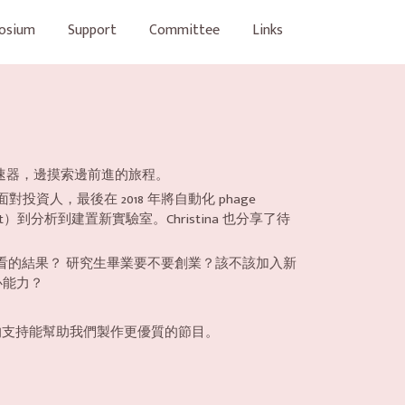
osium
Support
Committee
Links
J 的加速器，邊摸索邊前進的旅程。
對投資人，最後在 2018 年將自動化 phage
ent）到分析到建置新實驗室。Christina 也分享了待
看的結果？ 研究生畢業要不要創業？該不該加入新
心能力？
的支持能幫助我們製作更優質的節目。