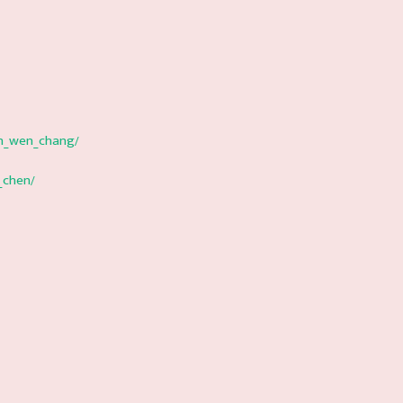
n_wen_chang/
_chen/