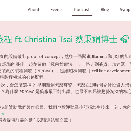
About
Events
Podcast
Blog
Symp
t. Christina Tsai 蔡秉娟博士 🎧
 proof-of-concept，然後一路闖進 Illumina 和 J&
Stanford 認識的夥伴一起創業做「噬菌體療法」，一路走到募資、加速器、面
的製程開發（PD/CMC），從細胞株開發（ cell line developm
耕製程領域的心路歷程。
一次，會怎麼選擇？ 早期新創怎麼募資、怎麼在短時間交付投資人想
為什麼 PD/CMC 是藥廠最不能出錯、也最不容易被趨勢淘汰的核
科技組贊助我們製作節目。我們也歡迎聽眾小額捐款生技來一刻，您
877
感謝講者提供詳盡的延伸閱讀連結和文章！