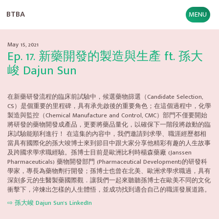
BTBA
MENU
May 15, 2021
Ep. 17. 新藥開發的製造與生產 ft. 孫大
峻 Dajun Sun
在新藥研發流程的臨床前試驗中，候選藥物篩選（Candidate Selection,
CS）是個重要的里程碑，具有承先啟後的重要角色；在這個過程中，化學
製造與監控（Chemical Manufacture and Control, CMC）部門不僅要開始
將研發的藥物開發成產品，更要將藥品量化，以確保下一階段將啟動的臨
床試驗能順利進行！ 在這集的內容中，我們邀請到求學、職涯經歷都相
當具有國際化的孫大竣博士來到節目中跟大家分享他精彩有趣的人生故事
及跨國求學求職經驗。孫博士目前是歐洲比利時楊森藥廠 (Janssen
Pharmaceuticals) 藥物開發部門 (Pharmaceutical Development)的研發科
學家，專長為藥物劑行開發；孫博士也曾在北美、歐洲求學求職過，具有
深刻多元的生醫製藥國際觀．讓我們一起來聽聽孫博士在歐美不同的文化
衝擊下，淬煉出怎樣的人生體悟，並成功找到適合自己的職涯發展道路。
⇨ 孫大峻 Dajun Sun's LinkedIn