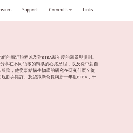
osium
Support
Committee
Links
享他們的職涯旅程以及對BTBA新年度的願景與規劃。
將分享在不同領域的轉換的心路歷程，以及從中對自
cals服務，他從事結構生物學的研究在研究什麼？從
規劃與期許。想認識新會長與新一年度BTBA，千