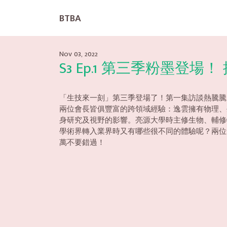
BTBA
Nov 03, 2022
S3 Ep.1 第三季粉墨登
「生技來一刻」第三季登場了！第一集訪談熱騰騰新官
兩位會長皆俱豐富的跨領域經驗：逸雲擁有物理、
身研究及視野的影響。亮源大學時主修生物、輔修物理，
學術界轉入業界時又有哪些很不同的體驗呢？兩位會
萬不要錯過！