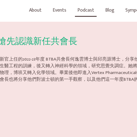
About
Events
Podcast
Blog
Symp
場！ 搶先認識新任共會長
上任的2022-23年度 BTBA共會長何逸雲博士與邱亮源博士，分
生醫工程的訓練，後又轉入神經科學的領域，研究思覺失調症。她
博班又轉入化學領域。畢業後他即進入Vertex Pharmaceuti
長也將分享他們對波士頓的第一手觀察，以及他們這一年度BTBA的