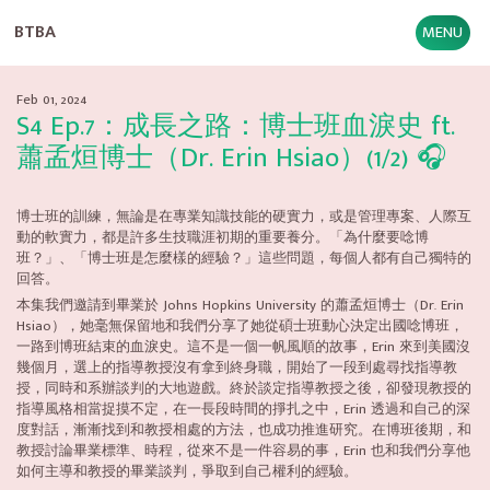
BTBA
MENU
Feb 01, 2024
S4 Ep.7：成長之路：博士班血淚史 ft.
蕭孟烜博士（Dr. Erin Hsiao）(1/2) 🎧
博士班的訓練，無論是在專業知識技能的硬實力，或是管理專案、人際互
動的軟實力，都是許多生技職涯初期的重要養分。「為什麼要唸博
班？」、「博士班是怎麼樣的經驗？」這些問題，每個人都有自己獨特的
回答。
本集我們邀請到畢業於 Johns Hopkins University 的蕭孟烜博士（Dr. Erin
Hsiao），她毫無保留地和我們分享了她從碩士班動心決定出國唸博班，
一路到博班結束的血淚史。這不是一個一帆風順的故事，Erin 來到美國沒
幾個月，選上的指導教授沒有拿到終身職，開始了一段到處尋找指導教
授，同時和系辦談判的大地遊戲。終於談定指導教授之後，卻發現教授的
指導風格相當捉摸不定，在一長段時間的掙扎之中，Erin 透過和自己的深
度對話，漸漸找到和教授相處的方法，也成功推進研究。在博班後期，和
教授討論畢業標準、時程，從來不是一件容易的事，Erin 也和我們分享他
如何主導和教授的畢業談判，爭取到自己權利的經驗。