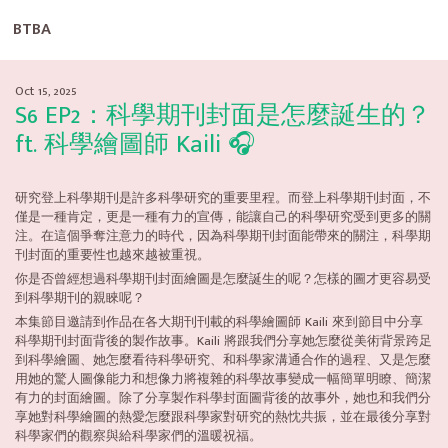
BTBA
Oct 15, 2025
S6 EP2：科學期刊封面是怎麼誕生的？
ft. 科學繪圖師 Kaili 🎧
研究登上科學期刊是許多科學研究的重要里程。而登上科學期刊封面，不
僅是一種肯定，更是一種有力的宣傳，能讓自己的科學研究受到更多的關
注。在這個爭奪注意力的時代，因為科學期刊封面能帶來的關注，科學期
刊封面的重要性也越來越被重視。
你是否曾經想過科學期刊封面繪圖是怎麼誕生的呢？怎樣的圖才更容易受
到科學期刊的親睞呢？
本集節目邀請到作品在各大期刊刊載的科學繪圖師 Kaili 來到節目中分享
科學期刊封面背後的製作故事。Kaili 將跟我們分享她怎麼從美術背景跨足
到科學繪圖、她怎麼看待科學研究、和科學家溝通合作的過程、又是怎麼
用她的驚人圖像能力和想像力將複雜的科學故事變成一幅簡單明瞭、簡潔
有力的封面繪圖。除了分享製作科學封面圖背後的故事外，她也和我們分
享她對科學繪圖的熱愛怎麼跟科學家對研究的熱忱共振，並在最後分享對
科學家們的觀察與給科學家們的溫暖祝福。