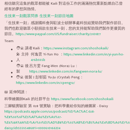
相信聽完這集的觀眾都能被 Kaili 對這份工作的滿滿熱忱重新點燃自己曾
經有的夢想與熱情。
生技來一刻觀眾問券
生技來一刻節目地圖
「生技來一刻」感謝國科會與駐波士頓辦事處科技組贊助我們製作節目。
我們也歡迎聽眾小額捐款生技來一刻，您的支持能幫助我們製作更優質的
節目。
https://www.paypal.com/US/fundraiser/charity/2101877
Team:
🧑‍💻 講者
Kaili：
https://www.instagram.com/shoshokaili/
🎤 主持
何逸雲 Yi-Yun Ho ：
https://www.linkedin.com/in/yi-yun-ho-
人
476b995b
🧑‍💻 後
呂方雯 Fang-Wen (Nora) Lu：
製
https://www.linkedin.com/in/fangwen-nora-lu/
🧑‍💻 後製 | 彭郁茹 Yu-Ju (Crystal) Peng：
https://www.linkedin.com/in/cpeng12/
📖 延伸閱讀：
科學繪圖師Kaili 的社群平台
https://www.facebook.com/shoshokaili
三腳貓實驗室 第 028 號實驗：把科學畫給你知的繪圖家 - Daisy
https://podcasts.apple.com/us/podcast/%E7%AC%AC-028-
%E8%99%9F%E5%AF%A6%E9%A9%97-
%E6%8A%8A%E7%A7%91%E5%AD%B8%E7%95%AB%E7%B5%A6%E4%BD%A0%E7%9
daisy/id1555954868?i=1000610166334