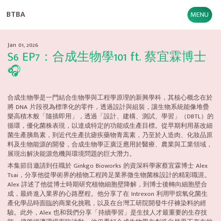
BTBA
MENU
Jan 01, 2026
S6 EP7：合成生物學101 ft. 蔡宜霖博士
🎧
合成生物學是一門結合生物學與工程學原理的新興學科，其核心概念在於
將 DNA 片段視為標準化的零件，透過設計與組裝，讓生物系統能像堆疊
樂高積木般「隨插即用」，透過「設計、建構、測試、學習」（DBTL）的
循環，優化菌株表現，以達成特定的功能或生產目標。從早期利用基改細
菌生產胰島素，到近代生產抗瘧疾藥物青蒿素，乃至於人造肉、化妝品原
料及生物能源的開發，合成生物學正廣泛應用於醫療、農業與工業領域，
展現出解決能源危機與環境問題的巨大潛力。
本集節目邀請到任職於 Ginkgo Bioworks 的資深科學家蔡宜霖博士 Alex
Tsai，分享他從學術界的植物工程跨足業界微生物菌株設計的精彩職涯。
Alex 詳述了他從博士時期研究植物細胞壁降解，到博士後轉向細胞壁合
成，最終進入業界的心路歷程。他分享了在 Intrexon 利用甲烷氧化菌生
產化學品時面臨的商業化挑戰，以及在台灣工研院開發牛仔褲染料的經
驗。此外，Alex 也和我們分享「持續學習」是生技人才最重要的生存技