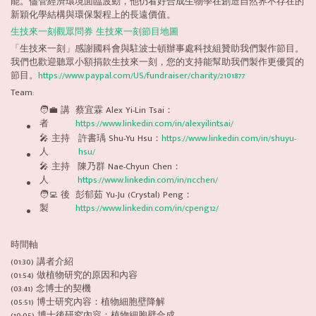
能。儘管經濟環境面臨波動，他仍看好合成生物學在創造自然界不存在的
新穎化學結構與環保製程上的長遠價值。
生技來一刻觀眾問券
生技來一刻節目地圖
「生技來一刻」感謝國科會與駐波士頓辦事處科技組贊助我們製作節目。
我們也歡迎聽眾小額捐款生技來一刻，您的支持能幫助我們製作更優質的
節目。
https://www.paypal.com/US/fundraiser/charity/2101877
Team:
🧑‍💼 講
蔡宜霖 Alex Yi-Lin Tsai：
者
https://www.linkedin.com/in/alexyilintsai/
🎤 主持
許書瑀 Shu-Yu Hsu：
https://www.linkedin.com/in/shuyu-
人
hsu/
🎤 主持
陳乃群 Nae-Chyun Chen：
人
https://www.linkedin.com/in/ncchen/
🧑‍💻 後
彭郁茹 Yu-Ju (Crystal) Peng：
製
https://www.linkedin.com/in/cpeng12/
時間軸
(01:30) 講者介紹
(01:54) 做植物研究的原因和內容
(03:41) 念博士的契機
(05:51) 博士研究內容：植物細胞壁降解
(10:05) 博士後研究內容：植物細胞壁合成