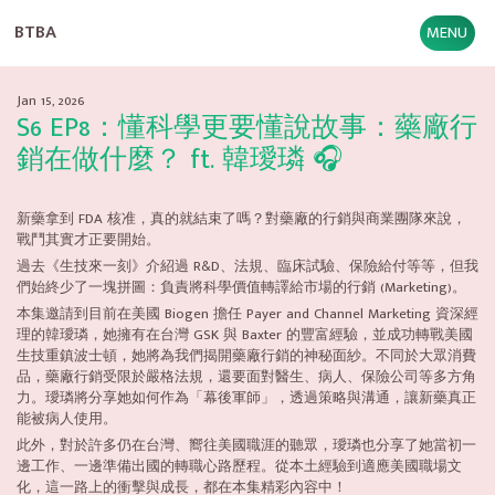
BTBA
MENU
Jan 15, 2026
S6 EP8：懂科學更要懂說故事：藥廠行
銷在做什麼？ ft. 韓璦璘 🎧
新藥拿到 FDA 核准，真的就結束了嗎？對藥廠的行銷與商業團隊來說，
戰鬥其實才正要開始。
過去《生技來一刻》介紹過 R&D、法規、臨床試驗、保險給付等等，但我
們始終少了一塊拼圖：負責將科學價值轉譯給市場的行銷 (Marketing)。
本集邀請到目前在美國 Biogen 擔任 Payer and Channel Marketing 資深經
理的韓璦璘，她擁有在台灣 GSK 與 Baxter 的豐富經驗，並成功轉戰美國
生技重鎮波士頓，她將為我們揭開藥廠行銷的神秘面紗。不同於大眾消費
品，藥廠行銷受限於嚴格法規，還要面對醫生、病人、保險公司等多方角
力。璦璘將分享她如何作為「幕後軍師」，透過策略與溝通，讓新藥真正
能被病人使用。
此外，對於許多仍在台灣、嚮往美國職涯的聽眾，璦璘也分享了她當初一
邊工作、一邊準備出國的轉職心路歷程。從本土經驗到適應美國職場文
化，這一路上的衝擊與成長，都在本集精彩內容中！