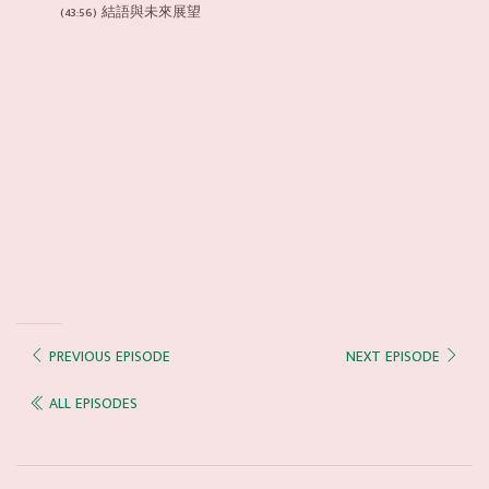
(43:56) 結語與未來展望
PREVIOUS EPISODE
NEXT EPISODE
ALL EPISODES