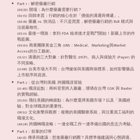
Part 1：解密藥廠行銷
(00:33) 開場：為什麼藥廠需要行銷？
(02:15) 回歸本質：行銷的核心在於「價值的溝通與傳遞」。
(03:18) 藥廠 vs. 快消品：不只是買賣，解密藥廠行銷的 B2B 模式與
法規嚴格性。
(05:11) 最後一哩路：拿到 FDA 核准後才是戰鬥開始！新藥上市的作
戰藍圖。
(09:01) 商業團隊黃金三角 (3M)：Medical、Marketing與Market
Access的分工藝術。
(15:57) 溝通的三大對象：針對醫生 (HCP)、病人與保險方 (Payer) 的
不同策略。
(21:08) 台美市場大不同：台灣健保與美國商保體系，如何影響藥品
上市順序與資源。
Part 2：從台灣到美國: 跨國職涯冒險
(27:40) 職涯起點：商科背景跨入藥廠，璦璘在台灣 GSK 與 Baxter
的實戰經驗。
(35:30) 飛往美國的轉捩點：為什麼選擇美國市場？以及「美國經
驗」對全球職涯的重要性。
(38:52) 文化衝擊與觀察：複雜的美國醫療系統，與注重員工福利的
職場文化。
(40:28) 跨國轉職攻略：一邊全職工作一邊準備出國的意志力考驗。
Part 3：前輩的叮嚀
(42:13) 傳承與建議：想進藥廠行銷圈？具體準備建議與心態調適。