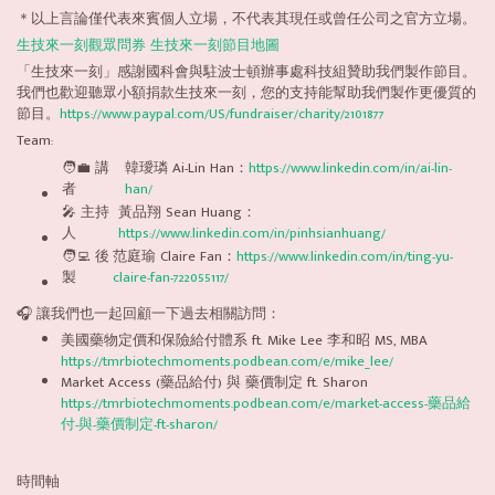
＊以上言論僅代表來賓個人立場，不代表其現任或曾任公司之官方立場。
生技來一刻觀眾問券
生技來一刻節目地圖
「生技來一刻」感謝國科會與駐波士頓辦事處科技組贊助我們製作節目。
我們也歡迎聽眾小額捐款生技來一刻，您的支持能幫助我們製作更優質的
節目。
https://www.paypal.com/US/fundraiser/charity/2101877
Team:
🧑‍💼 講
韓璦璘 Ai-Lin Han：
https://www.linkedin.com/in/ai-lin-
者
han/
🎤 主持
黃品翔 Sean Huang：
人
https://www.linkedin.com/in/pinhsianhuang/
🧑‍💻 後
范庭瑜 Claire Fan：
https://www.linkedin.com/in/ting-yu-
製
claire-fan-722055117/
🎧 讓我們也一起回顧一下過去相關訪問：
美國藥物定價和保險給付體系 ft. Mike Lee 李和昭 MS, MBA
https://tmrbiotechmoments.podbean.com/e/mike_lee/
Market Access (藥品給付) 與 藥價制定 ft. Sharon
https://tmrbiotechmoments.podbean.com/e/market-access-藥品給
付-與-藥價制定-ft-sharon/
時間軸