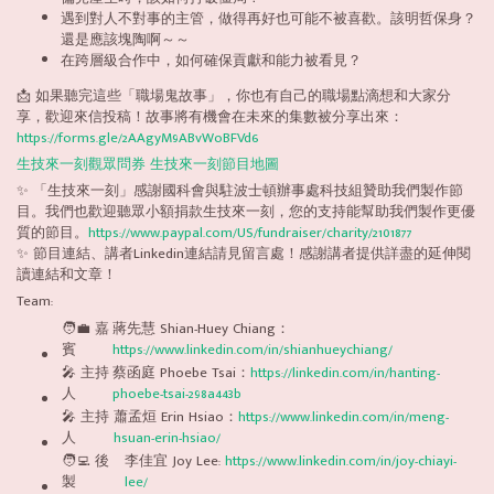
遇到對人不對事的主管，做得再好也可能不被喜歡。該明哲保身？
還是應該塊陶啊～～
在跨層級合作中，如何確保貢獻和能力被看見？
📩 如果聽完這些「職場鬼故事」，你也有自己的職場點滴想和大家分
享，歡迎來信投稿！故事將有機會在未來的集數被分享出來：
https://forms.gle/2AAgyM9ABvWoBFVd6
生技來一刻觀眾問券
生技來一刻節目地圖
✨ 「生技來一刻」感謝國科會與駐波士頓辦事處科技組贊助我們製作節
目。我們也歡迎聽眾小額捐款生技來一刻，您的支持能幫助我們製作更優
質的節目。
https://www.paypal.com/US/fundraiser/charity/2101877
✨ 節目連結、講者Linkedin連結請見留言處！感謝講者提供詳盡的延伸閱
讀連結和文章！
Team:
🧑‍💼 嘉
蔣先慧 Shian-Huey Chiang：
賓
https://www.linkedin.com/in/shianhueychiang/
🎤 主持
蔡函庭 Phoebe Tsai：
https://linkedin.com/in/hanting-
人
phoebe-tsai-298a443b
🎤 主持
蕭孟烜 Erin Hsiao：
https://www.linkedin.com/in/meng-
人
hsuan-erin-hsiao/
🧑‍💻 後
李佳宜 Joy Lee:
https://www.linkedin.com/in/joy-chiayi-
製
lee/