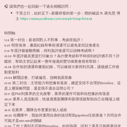
🎧 讓我們也一起回顧一下過去相關訪問：
千里之行，始於足下—新藥研發的第一步：標的確認 ft. 蔣先慧 博
士
https://www.podbean.com/ew/pb-fziwp-f09648
時間軸
1:24 第一封信：新老闆對人不對事，考績得負評！
6:20 明哲保身，書面紀錄和事前溝通可以避免某些誤會產生
9:14 年度評鑑被翻舊帳，得到負評後還可以扭轉考績嗎？
10:50 年度評鑑其實是打印象分？為什麼考績和平時得到的評價不同？評
鑑前，幫助主管記起來一整年做過的豐功偉業會很有幫助！
16:58 合作前的溝通和書面紀錄，可以確保大家得到共識，讓後續工作推
動更順利
20:04 解開誤會、打破偏見、扭轉負面形象
29:10 第二封信：主管能力和想像有落差，總是安排不合理的timeline。這
是上層策略問題，還是我不適合這間公司？
33:17 從PhD到業界的文化衝擊，業界的運作可能和你想像的有落差
40:29 業界人員流動高，快速適應新團隊和新環境能幫助自己在職場上穩
定下來
42:13 在業界，團隊合作更重於個人成就
46:30 在團隊中，我如何運用自身的強項幫助pipeline往前推進？共同合作
可能才是win-win的關鍵
52:30 工作上遇到不可能的timeline，如何協調、談判？還是只能硬著頭皮