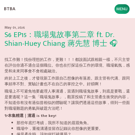
BTBA
MENU
May 01, 2026
S6 EP15：職場鬼故事第二章 ft. Dr.
Shian-Huey Chiang 蔣先慧 博士 🎧
找工作難！找份理想的工作，更難！！！都說面試跟相親一樣，不只主管
在評估你適不適合這個職位。你也在打探這份工作的環境、職場氣氛，感
受和未來同事會不會相處融洽。
終於上工之後，才發現新工作跟自己想像的有落差。跟主管有代溝、跟同
事頻率不對、實驗計畫也不在自己的掌控之中。好煩啊！
職場上不可避免地要處理人事溝通，當遇到職場鬼故事，到底是要戰，還
是要逃呢？這一集「職場鬼故事」，觀眾投稿了和主管產生衝突的內容，
不知道你有沒有過似曾相似的體驗呢？讓我們透過這些故事，得到一些面
對職場難題的勇氣與破題方法吧！
✨本集精選｜溝通 is the key!
那些年底打考績，我所不知道的眉眉角角。
職場中，重複溝通並留存記錄比你想像的更重要。
偏見產生時，該如何打破僵局？