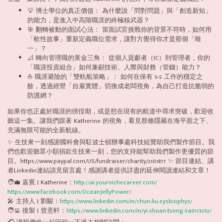
💡 博士學位的真正價值： 為什麼說「問對問題」與「創造新知」
的能力，是進入中高階職涯的終極核武器？
🎯 翻轉被動的面試心法： 當面試官挑戰你的背景不符時，如何用
「軟性故事」重新定義職位需求，讓對方覺得你才是那個「唯
一」？
📐 轉向管理職的黃金三角： 從個人貢獻者（IC）到管理者，你的
「職涯投資組合」如何兼顧技術、人際與財務（管錢）能力？
⛵️ 職涯避險的「雙軌船策略」： 如何在保有 9-5 工作的穩定之
餘，透過經營「自雇實體」切換成老闆視角，為自己打造抗脆弱的
防護網？
如果你也正處於職涯的徬徨期，或是想在現有的航道中尋求突破，歡迎收
聽這一集。讓我們跟著 Katherine 的視角，看見那條隱藏在海平面之下、
充滿無限可能的全新航線。
✨ 生技來一刻感謝國科會與駐波士頓辦事處科技組贊助我們製作節目。我
們也歡迎聽眾小額捐款生技來一刻，您的支持能幫助我們製作更優質的節
目。https://www.paypal.com/US/fundraiser/charity/2101877 ✨ 節目連結、講
者Linkedin連結請見留言處！感謝講者提供詳盡的延伸閱讀連結和文章！
🧑‍💼 嘉賓 | Katherine：
http://ai.yournichecareer.com/
https://www.facebook.com/OceanJellyPower/
🎤 主持人 | 劉駿：
https://www.linkedin.com/in/chun-liu-sysbiophys/
🧑‍💻 後製 | 曾意軒：
https://www.linkedin.com/in/yi-shuan-tseng-5a0173292/