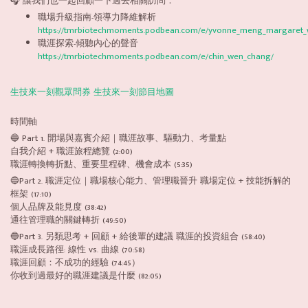
🎧 讓我們也一起回顧一下過去相關訪問：
職場升級指南-領導力降維解析
https://tmrbiotechmoments.podbean.com/e/yvonne_meng_margaret_
職涯探索-傾聽內心的聲音
https://tmrbiotechmoments.podbean.com/e/chin_wen_chang/
生技來一刻觀眾問券
生技來一刻節目地圖
時間軸
🔵 Part 1. 開場與嘉賓介紹｜職涯故事、驅動力、考量點
自我介紹 + 職涯旅程總覽 (2:00)
職涯轉換轉折點、重要里程碑、機會成本 (5:35)
🔵Part 2. 職涯定位｜職場核心能力、管理職晉升 職場定位 + 技能拆解的
框架 (17:10)
個人品牌及能見度 (38:42)
通往管理職的關鍵轉折 (49:50)
🔵Part 3. 另類思考 + 回顧 + 給後輩的建議 職涯的投資組合 (58:40)
職涯成長路徑: 線性 vs. 曲線 (70:58)
職涯回顧：不成功的經驗 (74:45）
你收到過最好的職涯建議是什麼 (82:05)