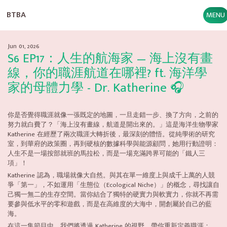
BTBA
MENU
Jun 01, 2026
S6 EP17：人生的航海家 — 海上沒有畫
線，你的職涯航道在哪裡? ft. 海洋學
家的母體力學 - Dr. Katherine 🎧
你是否覺得職涯就像一張既定的地圖，一旦走錯一步、換了方向，之前的
努力就白費了？「海上沒有畫線，航道是開出來的。」這是海洋生物學家
Katherine 在經歷了兩次職涯大轉折後，最深刻的體悟。從純學術的研究
室，到華府的政策圈，再到硬核的數據科學與能源顧問，她用行動證明：
人生不是一場按部就班的馬拉松，而是一場充滿跨界可能的「鐵人三
項」！
Katherine 認為，職場就像大自然。與其在單一維度上與成千上萬的人競
爭「第一」，不如運用「生態位（Ecological Niche）」的概念，尋找讓自
己獨一無二的生存空間。當你結合了獨特的硬實力與軟實力，你就不再需
要參與低水平的零和遊戲，而是在高維度的大海中，開創屬於自己的藍
海。
在這一集節目中，我們將透過 Katherine 的視野，帶你重新定義職涯：