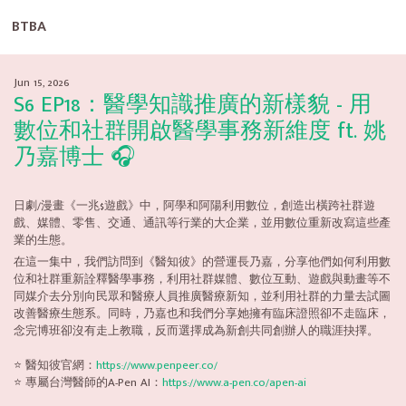
BTBA
Jun 15, 2026
S6 EP18：醫學知識推廣的新樣貌 - 用
數位和社群開啟醫學事務新維度 ft. 姚
乃嘉博士 🎧
日劇/漫畫《一兆$遊戲》中，阿學和阿陽利用數位，創造出橫跨社群遊
戲、媒體、零售、交通、通訊等行業的大企業，並用數位重新改寫這些產
業的生態。
在這一集中，我們訪問到《醫知彼》的營運長乃嘉，分享他們如何利用數
位和社群重新詮釋醫學事務，利用社群媒體、數位互動、遊戲與動畫等不
同媒介去分別向民眾和醫療人員推廣醫療新知，並利用社群的力量去試圖
改善醫療生態系。同時，乃嘉也和我們分享她擁有臨床證照卻不走臨床，
念完博班卻沒有走上教職，反而選擇成為新創共同創辦人的職涯抉擇。
⭐️ 醫知彼官網：
https://www.penpeer.co/
⭐️ 專屬台灣醫師的A-Pen AI：
https://www.a-pen.co/apen-ai