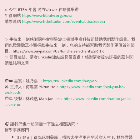
⭐️ 今年 BTBA 年會 將在7/11-7/12 在哈佛舉辦
年會網站
https://www.btbatw.org/2026/
購票連結
https://www.tickettailor.com/events/btba/2137594
✨ 生技來一刻感謝國科會與駐波士頓辦事處科技組贊助我們製作節目。我
們也歡迎聽眾小額捐款生技來一刻，您的支持能幫助我們製作更優質的節
目。https://www.paypal.com/US/fundraiser/charity/2101877
✨ 節目連結、講者Linkedin連結請見留言處！感謝講者提供詳盡的延伸閱
讀連結和文章！
🧑‍💼 嘉賓 | 姚乃嘉 ：
https://tw.linkedin.com/in/njyao
🎤 主持人 | 何逸雲 Yi-Yun Ho：
https://www.linkedin.com/in/yi-yun-ho-
476b995b/
🧑‍💻 後製 | 林茂然 Mao-Jan Lin：
https://www.linkedin.com/in/mao-jan-lin-
959734138
🎧 讓我們也一起回顧一下過去相關訪問：
醫學事務部門
S4 EP15｜從臨床到藥廠，橫跨太平洋兩岸的苦甜人生 ft. 林靜君醫