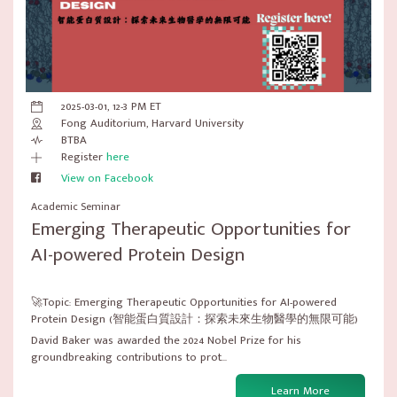
2025-03-01, 12-3 PM ET
Fong Auditorium, Harvard University
BTBA
Register
here
View on Facebook
Academic Seminar
Emerging Therapeutic Opportunities for
AI-powered Protein Design
🚀Topic: Emerging Therapeutic Opportunities for AI-powered
Protein Design (智能蛋白質設計：探索未來生物醫學的無限可能)
David Baker was awarded the 2024 Nobel Prize for his
groundbreaking contributions to prot...
Learn More