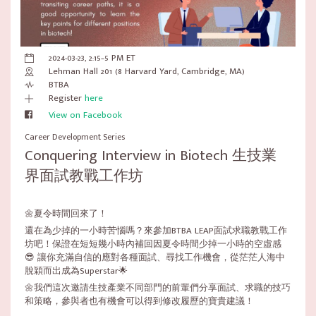
2024-03-23, 2:15–5 PM ET
Lehman Hall 201 (8 Harvard Yard, Cambridge, MA)
BTBA
Register
here
View on Facebook
Career Development Series
Conquering Interview in Biotech 生技業
界面試教戰工作坊
🌼夏令時間回來了！
還在為少掉的一小時苦惱嗎？來參加BTBA LEAP面試求職教戰工作
坊吧！保證在短短幾小時內補回因夏令時間少掉一小時的空虛感
😎 讓你充滿自信的應對各種面試、尋找工作機會，從茫茫人海中
脫穎而出成為Superstar🌟
🌼我們這次邀請生技產業不同部門的前輩們分享面試、求職的技巧
和策略，參與者也有機會可以得到修改履歷的寶貴建議！