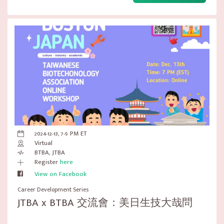
2024-12-13, 7-9 PM ET
Virtual
BTBA, JTBA
Register
here
View on Facebook
Career Development Series
JTBA x BTBA 交流會：美日生技大哉問